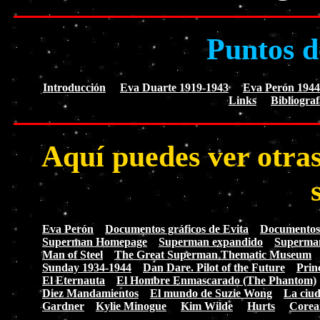
Puntos d
Introducción
Eva Duarte 1919-1943
Eva Perón 1944
Links
Bibliograf
Aquí puedes ver otras
Eva Perón
Documentos gráficos de Evita
Documentos g
Superman Homepage
Superman expandido
Superma
Man of Steel
The Great Superman Thematic Museum
Sunday 1934-1944
Dan Dare. Pilot of the Future
Prin
El Eternauta
El Hombre Enmascarado (The Phantom)
Diez Mandamientos
El mundo de Suzie Wong
La ciud
Gardner
Kylie Minogue
Kim Wilde
Hurts
Corea