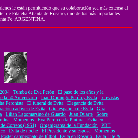
uienes le están permitiendo que su colaboración sea más extensa al
r de Filatelia Atlanta de Rosario, uno de los más importantes
 Santa Fe, ARGENTINA.
 2004
Tumba de Eva Perón
El paso de los años y la
eda 50 Aniversario
Juan Domingo Perón y Evita
5 revistas
ha Peronista
El funeral de Evita
Elegancia de Evita
ración cadáver de Evita
Gira española de Evita
Gira
a
Lilian Lagomarsino de Guardo
Juan Duarte
Sobre
ntina
Momentos
Eva Perón en la Pintura
Evita en
a de Correos (1951)
Organigrama de la Fundación
PBT
nco
Evita de noche
El Presidente y su esposa
Momentos
Poster campeonato de fútbol
Evita en Rosario
Evita Life &