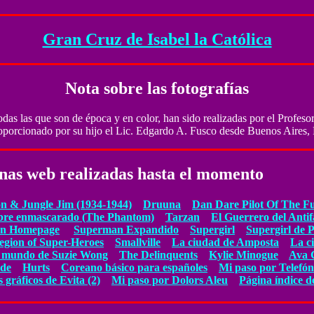
Gran Cruz de Isabel la Católica
Nota sobre las fotografías
das las que son de época y en color, han sido realizadas por el Profesor
oporcionado por su hijo el Lic. Edgardo A. Fusco desde Buenos Aires,
inas web realizadas hasta el momento
n & Jungle Jim (1934-1944)
Druuna
Dan Dare Pilot Of The F
re enmascarado (The Phantom)
Tarzan
El Guerrero del Antif
an Homepage
Superman Expandido
Supergirl
Supergirl de 
egion of Super-Heroes
Smallville
La ciudad de Amposta
La c
 mundo de Suzie Wong
The Delinquents
Kylie Minogue
Ava 
de
Hurts
Coreano básico para españoles
Mi paso por Telefón
gráficos de Evita (2)
Mi paso por Dolors Aleu
Página índice d