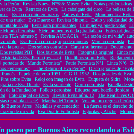
vita Perón
Revista Nueva Nº585: Museo Evita
Notas peridodísticas
ver de Evita
Retratos de Evita
La cabalgata del circo
La belleza de 
ursos
Evita con niño en brazos
Padres de Evita
Monumento a Evita 
 de una mujer
Eva Duarte en Revista Sintonía
Estilo y solidaridad de
Inimitable Evita
Evita para principiantes
La mujer ya puede votar
Li
 de Mundo Peronista
Siete momentos de la gira italiana
Fotos originale
vista TEA número 5
Revista AUDACIA
"La razón de mi vida", aut
zzorotolo
Eva Perón con un grupo de mineros
Marcha peronista
Pla
 de la prensa
Dos sobres con sello
Carta a su hermana
Documento c
Dos revistas PBT
Dos bustos de Evita
Fotografía original
Cinco mo
Historia de Eva Perón (revistas)
Dos libros sobre Evita
Reglamento 
4 portadas de "Mundo Peronista"
Patria Peronista Nº1
Línea Nº6
B
chos Femeninos"
"The Return of Eva Perón"
Disco japonés de "Evit
 francés
Papelete de voto 1951
C.G.U. 1952
Dos postales de Eva 
Pins sobre Evita
Reloj con imagen de Evita
Etiqueta de Sidra
Mone
grafía de Eva Duarte
Evita sonriente
Gorra peronista
Botella de sid
ión de la Fundación
Folleto peronista
Etiqueta para botella de sidra
ta!
Foto orignal de Evita
Revista Evita núm. 12
The Real Lives Of
tas (carátula casete)
Marcha del Triunfo
Volante pro regreso Perón 
 de Buenos Aires
Medallas y encendedor
La fuerza es el derecho de 
a razón de mi vida
Eva Duarte Futbolista
Figuritas y Afiche
Moment
n paseo por Buenos Aires recordando a Evi