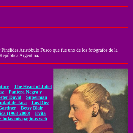
 Pinélides Aristóbulo Fusco que fue uno de los fotógrafos de la
 República Argentina.
uture
The Heart of Juliet
az
Pantera Negra y
Peter David
Superman
iudad de Jaca
Los Diez
Gardner
Betsy Blair
ica (1968-2000)
Evita
e todas mis páginas web