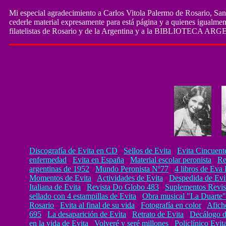
Mi especial agradecimiento a Carlos Vitola Palermo de Rosario, Sant
cederle material expresamente para está página y a quienes igualmen
filatelistas de Rosario y de la Argentina y a la BIBLIOTECA
Discografía de Evita en CD
Sellos de Evita
Evita Cincuent
enfermedad
Evita en España
Material escolar peronista
Re
argentinas de 1952
Mundo Peronista Nº77
4 libros de Eva
Momentos de Evita
Actividades de Evita
Despedida de Evit
Italiana de Evita
Revista Do Globo 483
Suplementos Revis
sellado con 4 estampillas de Evita
Obra musical "La Duarte"
Rosario
Evita al final de su vida
Fotografía en color
Afich
695
La desaparición de Evita
Retrato de Evita
Decálogo d
en la vida de Evita
Volveré y seré millones
Policlínico Evit