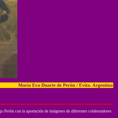
María Eva Duarte de Perón / Evita. Argentina 1919-195
o Perón con la aportación de imágenes de diferentes colaboradores