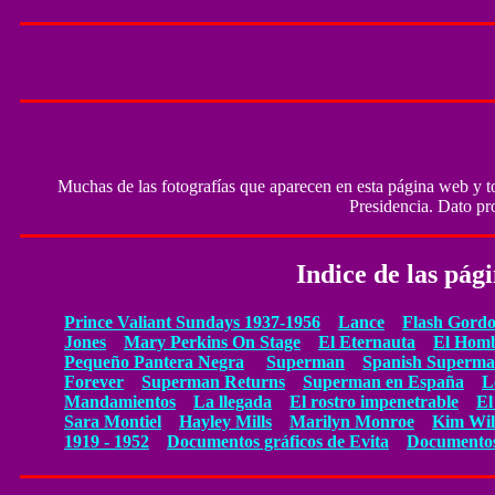
Muchas de las fotografías que aparecen en esta página web y to
Presidencia. Dato pr
Indice de las pág
Prince Valiant Sundays 1937-1956
Lance
Flash Gordo
Jones
Mary Perkins On Stage
El Eternauta
El Homb
Pequeño Pantera Negra
Superman
Spanish Superm
Forever
Superman Returns
Superman en España
L
Mandamientos
La llegada
El rostro impenetrable
El
Sara Montiel
Hayley Mills
Marilyn Monroe
Kim Wil
1919 - 1952
Documentos gráficos de Evita
Documentos 