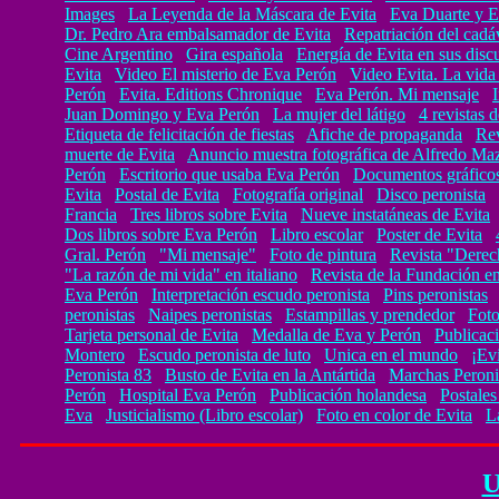
Images
La Leyenda de la Máscara de Evita
Eva Duarte y E
Dr. Pedro Ara embalsamador de Evita
Repatriación del cadá
Cine Argentino
Gira española
Energía de Evita en sus disc
Evita
Video El misterio de Eva Perón
Video Evita. La vida
Perón
Evita. Editions Chronique
Eva Perón. Mi mensaje
Juan Domingo y Eva Perón
La mujer del látigo
4 revistas
Etiqueta de felicitación de fiestas
Afiche de propaganda
Re
muerte de Evita
Anuncio muestra fotográfica de Alfredo Ma
Perón
Escritorio que usaba Eva Perón
Documentos gráficos
Evita
Postal de Evita
Fotografía original
Disco peronista
Francia
Tres libros sobre Evita
Nueve instatáneas de Evita
Dos libros sobre Eva Perón
Libro escolar
Poster de Evita
Gral. Perón
"Mi mensaje"
Foto de pintura
Revista "Dere
"La razón de mi vida" en italiano
Revista de la Fundación en
Eva Perón
Interpretación escudo peronista
Pins peronistas
peronistas
Naipes peronistas
Estampillas y prendedor
Foto
Tarjeta personal de Evita
Medalla de Eva y Perón
Publicac
Montero
Escudo peronista de luto
Unica en el mundo
¡Evi
Peronista 83
Busto de Evita en la Antártida
Marchas Peronis
Perón
Hospital Eva Perón
Publicación holandesa
Postales
Eva
Justicialismo (Libro escolar)
Foto en color de Evita
L
U