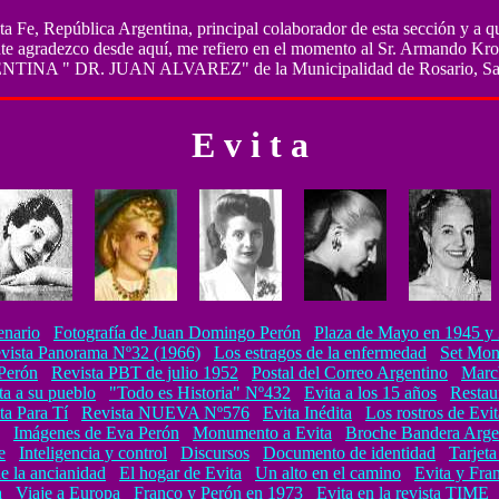
a Fe, República Argentina, principal colaborador de esta sección y a q
te agradezco desde aquí, me refiero en el momento al Sr. Armando Krote
 ARGENTINA " DR. JUAN ALVAREZ" de la Municipalidad de Rosario,
E v i t a
enario
Fotografía de Juan Domingo Perón
Plaza de Mayo en 1945 y
vista Panorama Nº32 (1966)
Los estragos de la enfermedad
Set Mon
 Perón
Revista PBT de julio 1952
Postal del Correo Argentino
Marc
a a su pueblo
"Todo es Historia" Nº432
Evita a los 15 años
Restau
ta Para Tí
Revista NUEVA Nº576
Evita Inédita
Los rostros de Evit
Imágenes de Eva Perón
Monumento a Evita
Broche Bandera Arge
e
Inteligencia y control
Discursos
Documento de identidad
Tarjet
e la ancianidad
El hogar de Evita
Un alto en el camino
Evita y Fra
a
Viaje a Europa
Franco y Perón en 1973
Evita en la revista TIME