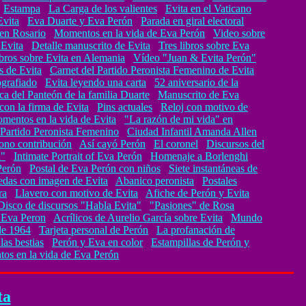
Estampa
La Carga de los valientes
Evita en el Vaticano
Evita
Eva Duarte y Eva Perón
Parada en giral electoral
en Rosario
Momentos en la vida de Eva Perón
Video sobre
 Evita
Detalle manuscrito de Evita
Tres libros sobre Eva
bros sobre Evita en Alemania
Vídeo "Juan & Evita Perón"
s de Evita
Carnet del Partido Peronista Femenino de Evita
ografiado
Evita leyendo una carta
52 aniversario de la
ca del Panteón de la familia Duarte
Manuscrito de Eva
on la firma de Evita
Pins actuales
Reloj con motivo de
mentos en la vida de Evita
"La razón de mi vida" en
Partido Peronista Femenino
Ciudad Infantil Amanda Allen
ono contribución
Así cayó Perón
El coronel
Discursos del
a"
Intimate Portrait of Eva Perón
Homenaje a Borlenghi
Perón
Postal de Eva Perón con niños
Siete instantáneas de
das con imagen de Evita
Abanico peronista
Postales
ra
Llavero con motivo de Evita
Afiche de Perón y Evita
Disco de discursos "Habla Evita"
"Pasiones" de Rosa
 Eva Peron
Acrílicos de Aurelio García sobre Evita
Mundo
de 1964
Tarjeta personal de Perón
La profanación de
las bestias
Perón y Eva en color
Estampillas de Perón y
os en la vida de Eva Perón
ta